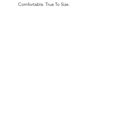
Comfortable. True To Size.
Built In Bane’s World.