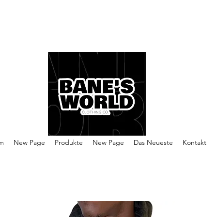
m
New Page
Produkte
New Page
Das Neueste
Kontakt