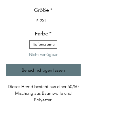
Größe
*
S-2XL
Farbe
*
Tiefencreme
Nicht verfügbar
Benachrichtigen lassen
-Dieses Hemd besteht aus einer 50/50-
Mischung aus Baumwolle und
Polyester.
-Die Shirts fallen größengetreu aus und
liegen angenehm am Körper an.
-Für eine optimale und maximale
Nutzung mit kaltem Wasser waschen